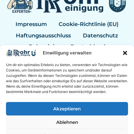
Impressum
Cookie-Richtlinie (EU)
Haftungsausschluss
Datenschutz
Rohrreinigung Deutschland
Einwilligung verwalten
Rohrreinigung Berlin
Um dir ein optimales Erlebnis zu bieten, verwenden wir Technologien wie
Rohrreinigung Hannover
Cookies, um Geräteinformationen zu speichern und/oder darauf
zuzugreifen. Wenn du diesen Technologien zustimmst, können wir Daten
Rohrreinigung Bremen
wie das Surfverhalten oder eindeutige IDs auf dieser Website verarbeiten.
Wenn du deine Einwilligung nicht erteilst oder zurückziehst, können
Rohrreinigung Kassel
bestimmte Merkmale und Funktionen beeinträchtigt werden.
Sanitär Experten
Akzeptieren
Ablehnen
© 2026 Experten Rohrreinigung Mannheim mit 24/7