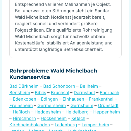
Entsprechend variieren Maßnahmen je Objekt.
Bei unerwarteten Störungen steht ein Sanitär
Wald Michelbach Notdienst jederzeit bereit,
reagiert schnell und verhindert größere
Folgeschäden. Eine qualifizierte Rohrreinigung
Wald Michelbach sorgt für nachvollziehbare
Kostenabläufe, stabilisiert Anlagenleistung und
unterstützt langfristige Betriebssicherheit.
Rohrprobleme Wald Michelbach
Kundenservice
Bad Dürkheim
–
Bad Schönborn
–
Bellheim
–
Bensheim
–
Biblis
–
Bruchsal
–
Darmstadt
–
Eberbach
–
Edenkoben
–
Edingen
–
Einhausen
–
Frankenthal
–
Freinsheim
–
Germersheim
–
Gernsheim
–
Grünstadt
–
Haßloch
–
Heddesheim
–
Heidelberg
–
Heppenheim
–
Hirschhorn
–
Hockenheim
–
Ketsch
–
Kirchheimbolanden
–
Ladenburg
–
Lampertheim
–