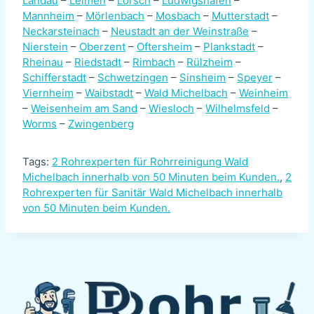
Landau
–
Leimen
–
Lorsch
–
Ludwigshafen
–
Mannheim
–
Mörlenbach
–
Mosbach
–
Mutterstadt
–
Neckarsteinach
–
Neustadt an der Weinstraße
–
Nierstein
–
Oberzent
–
Oftersheim
–
Plankstadt
–
Rheinau
–
Riedstadt
–
Rimbach
–
Rülzheim
–
Schifferstadt
–
Schwetzingen
–
Sinsheim
–
Speyer
–
Viernheim
–
Waibstadt
–
Wald Michelbach
–
Weinheim
–
Weisenheim am Sand
–
Wiesloch
–
Wilhelmsfeld
–
Worms
–
Zwingenberg
Tags:
2 Rohrexperten für Rohrreinigung Wald
Michelbach innerhalb von 50 Minuten beim Kunden.
,
2
Rohrexperten für Sanitär Wald Michelbach innerhalb
von 50 Minuten beim Kunden.