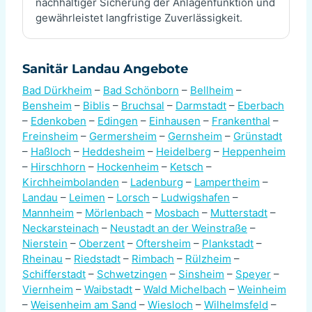
nachhaltiger Sicherung der Anlagenfunktion und
gewährleistet langfristige Zuverlässigkeit.
Sanitär Landau Angebote
Bad Dürkheim
–
Bad Schönborn
–
Bellheim
–
Bensheim
–
Biblis
–
Bruchsal
–
Darmstadt
–
Eberbach
–
Edenkoben
–
Edingen
–
Einhausen
–
Frankenthal
–
Freinsheim
–
Germersheim
–
Gernsheim
–
Grünstadt
–
Haßloch
–
Heddesheim
–
Heidelberg
–
Heppenheim
–
Hirschhorn
–
Hockenheim
–
Ketsch
–
Kirchheimbolanden
–
Ladenburg
–
Lampertheim
–
Landau
–
Leimen
–
Lorsch
–
Ludwigshafen
–
Mannheim
–
Mörlenbach
–
Mosbach
–
Mutterstadt
–
Neckarsteinach
–
Neustadt an der Weinstraße
–
Nierstein
–
Oberzent
–
Oftersheim
–
Plankstadt
–
Rheinau
–
Riedstadt
–
Rimbach
–
Rülzheim
–
Schifferstadt
–
Schwetzingen
–
Sinsheim
–
Speyer
–
Viernheim
–
Waibstadt
–
Wald Michelbach
–
Weinheim
–
Weisenheim am Sand
–
Wiesloch
–
Wilhelmsfeld
–