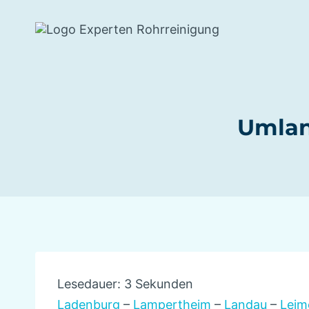
Zum
Inhalt
springen
Umlan
Lesedauer:
3
Sekunden
Ladenburg
–
Lampertheim
–
Landau
–
Leim