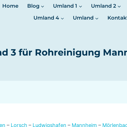
Home
Blog
Umland 1
Umland 2
Umland 4
Umland
Kontak
d 3 für Rohreinigung Man
en
–
Lorsch
–
Ludwigshafen
–
Mannheim
–
Mörlenba