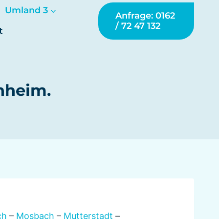
Umland 3
Anfrage: 0162
/ 72 47 132
t
nheim.
ch
–
Mosbach
–
Mutterstadt
–