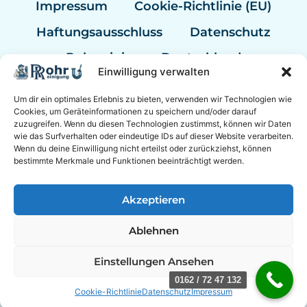
Impressum
Cookie-Richtlinie (EU)
Haftungsausschluss
Datenschutz
Rohrreinigung Deutschland
Einwilligung verwalten
Rohrreinigung Berlin
Um dir ein optimales Erlebnis zu bieten, verwenden wir Technologien wie
Rohrreinigung Hannover
Cookies, um Geräteinformationen zu speichern und/oder darauf
zuzugreifen. Wenn du diesen Technologien zustimmst, können wir Daten
Rohrreinigung Bremen
wie das Surfverhalten oder eindeutige IDs auf dieser Website verarbeiten.
Wenn du deine Einwilligung nicht erteilst oder zurückziehst, können
Rohrreinigung Kassel
bestimmte Merkmale und Funktionen beeinträchtigt werden.
Sanitär Experten
Akzeptieren
Ablehnen
© 2026 Experten Rohrreinigung Mannheim mit 24/7
Einstellungen Ansehen
Notdienst.
0162 / 72 47 132
Cookie-Richtlinie
Datenschutz
Impressum