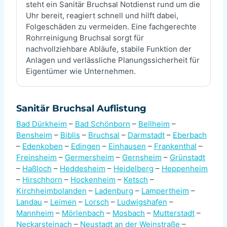
steht ein Sanitär Bruchsal Notdienst rund um die
Uhr bereit, reagiert schnell und hilft dabei,
Folgeschäden zu vermeiden. Eine fachgerechte
Rohrreinigung Bruchsal sorgt für
nachvollziehbare Abläufe, stabile Funktion der
Anlagen und verlässliche Planungssicherheit für
Eigentümer wie Unternehmen.
Sanitär Bruchsal Auflistung
Bad Dürkheim
–
Bad Schönborn
–
Bellheim
–
Bensheim
–
Biblis
–
Bruchsal
–
Darmstadt
–
Eberbach
–
Edenkoben
–
Edingen
–
Einhausen
–
Frankenthal
–
Freinsheim
–
Germersheim
–
Gernsheim
–
Grünstadt
–
Haßloch
–
Heddesheim
–
Heidelberg
–
Heppenheim
–
Hirschhorn
–
Hockenheim
–
Ketsch
–
Kirchheimbolanden
–
Ladenburg
–
Lampertheim
–
Landau
–
Leimen
–
Lorsch
–
Ludwigshafen
–
Mannheim
–
Mörlenbach
–
Mosbach
–
Mutterstadt
–
Neckarsteinach
–
Neustadt an der Weinstraße
–