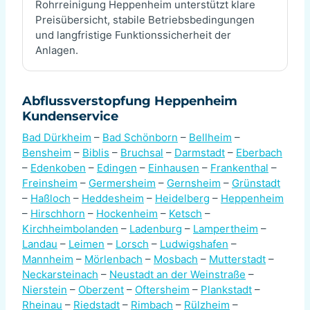
Rohrreinigung Heppenheim unterstützt klare
Preisübersicht, stabile Betriebsbedingungen
und langfristige Funktionssicherheit der
Anlagen.
Abflussverstopfung Heppenheim
Kundenservice
Bad Dürkheim
–
Bad Schönborn
–
Bellheim
–
Bensheim
–
Biblis
–
Bruchsal
–
Darmstadt
–
Eberbach
–
Edenkoben
–
Edingen
–
Einhausen
–
Frankenthal
–
Freinsheim
–
Germersheim
–
Gernsheim
–
Grünstadt
–
Haßloch
–
Heddesheim
–
Heidelberg
–
Heppenheim
–
Hirschhorn
–
Hockenheim
–
Ketsch
–
Kirchheimbolanden
–
Ladenburg
–
Lampertheim
–
Landau
–
Leimen
–
Lorsch
–
Ludwigshafen
–
Mannheim
–
Mörlenbach
–
Mosbach
–
Mutterstadt
–
Neckarsteinach
–
Neustadt an der Weinstraße
–
Nierstein
–
Oberzent
–
Oftersheim
–
Plankstadt
–
Rheinau
–
Riedstadt
–
Rimbach
–
Rülzheim
–