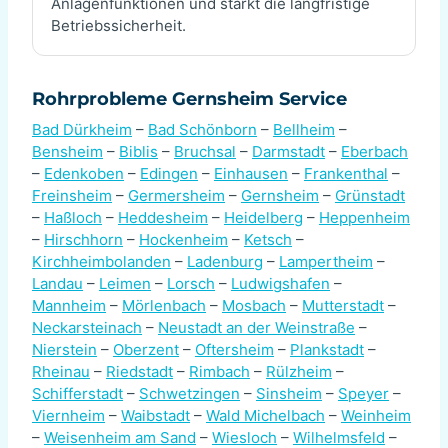
Anlagenfunktionen und stärkt die langfristige
Betriebssicherheit.
Rohrprobleme Gernsheim Service
Bad Dürkheim
–
Bad Schönborn
–
Bellheim
–
Bensheim
–
Biblis
–
Bruchsal
–
Darmstadt
–
Eberbach
–
Edenkoben
–
Edingen
–
Einhausen
–
Frankenthal
–
Freinsheim
–
Germersheim
–
Gernsheim
–
Grünstadt
–
Haßloch
–
Heddesheim
–
Heidelberg
–
Heppenheim
–
Hirschhorn
–
Hockenheim
–
Ketsch
–
Kirchheimbolanden
–
Ladenburg
–
Lampertheim
–
Landau
–
Leimen
–
Lorsch
–
Ludwigshafen
–
Mannheim
–
Mörlenbach
–
Mosbach
–
Mutterstadt
–
Neckarsteinach
–
Neustadt an der Weinstraße
–
Nierstein
–
Oberzent
–
Oftersheim
–
Plankstadt
–
Rheinau
–
Riedstadt
–
Rimbach
–
Rülzheim
–
Schifferstadt
–
Schwetzingen
–
Sinsheim
–
Speyer
–
Viernheim
–
Waibstadt
–
Wald Michelbach
–
Weinheim
–
Weisenheim am Sand
–
Wiesloch
–
Wilhelmsfeld
–