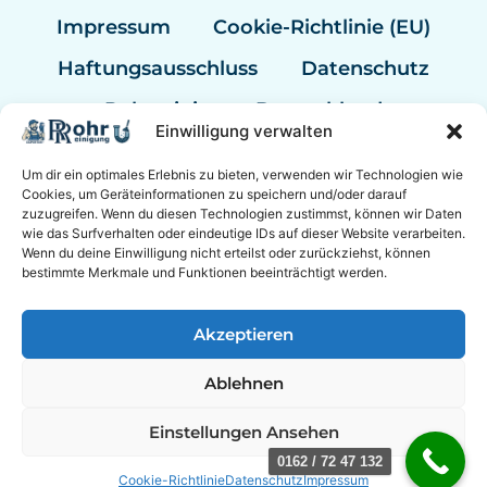
Impressum
Cookie-Richtlinie (EU)
Haftungsausschluss
Datenschutz
Rohrreinigung Deutschland
Einwilligung verwalten
Rohrreinigung Berlin
Um dir ein optimales Erlebnis zu bieten, verwenden wir Technologien wie
Rohrreinigung Hannover
Cookies, um Geräteinformationen zu speichern und/oder darauf
zuzugreifen. Wenn du diesen Technologien zustimmst, können wir Daten
Rohrreinigung Bremen
wie das Surfverhalten oder eindeutige IDs auf dieser Website verarbeiten.
Wenn du deine Einwilligung nicht erteilst oder zurückziehst, können
Rohrreinigung Kassel
bestimmte Merkmale und Funktionen beeinträchtigt werden.
Sanitär Experten
Akzeptieren
Ablehnen
© 2026 Experten Rohrreinigung Mannheim mit 24/7
Einstellungen Ansehen
Notdienst.
0162 / 72 47 132
Cookie-Richtlinie
Datenschutz
Impressum