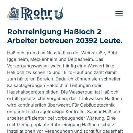
Zum
Inhalt
springen
Rohrreinigung Haßloch 2
Arbeiter betreuen 20392 Leute.
Haßloch grenzt an Neustadt an der Weinstraße, Böhl-
Iggelheim, Meckenheim und Deidesheim. Das
Versorgungswasser weist häufig eine Wasserhärte
Haßloch zwischen 15 und 18 °dH auf und zählt damit
zum härteren Bereich. Dadurch können sich schneller
Kalkablagerungen Haßloch in Leitungen oder
Haushaltsgeräten bilden. Die Wasserqualität Haßloch
erfüllt gesetzliche Vorgaben; das Trinkwasser Haßloch
wird kontinuierlich überwacht. Für Gebäudetechnik
empfiehlt sich regelmäßige Kontrolle: Sanitär Haßloch
arbeitet effizienter bei vorbeugender Wartung. Eine
rechtzeitig geplante Rohrreinigung Haßloch schützt
Installationen vor Verengungen und sorgt für dauerhaft