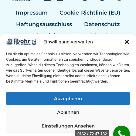
Impressum
Cookie-Richtlinie (EU)
Haftungsausschluss
Datenschutz
Rohrreinigung Deutschland
Einwilligung verwalten
Rohrreinigung Berlin
Um dir ein optimales Erlebnis zu bieten, verwenden wir Technologien wie
Rohrreinigung Hannover
Cookies, um Geräteinformationen zu speichern und/oder darauf
zuzugreifen. Wenn du diesen Technologien zustimmst, können wir Daten
Rohrreinigung Bremen
wie das Surfverhalten oder eindeutige IDs auf dieser Website verarbeiten.
Wenn du deine Einwilligung nicht erteilst oder zurückziehst, können
Rohrreinigung Kassel
bestimmte Merkmale und Funktionen beeinträchtigt werden.
Sanitär Experten
Akzeptieren
Ablehnen
© 2026 Experten Rohrreinigung Mannheim mit 24/7
Einstellungen Ansehen
Notdienst.
0162 / 72 47 132